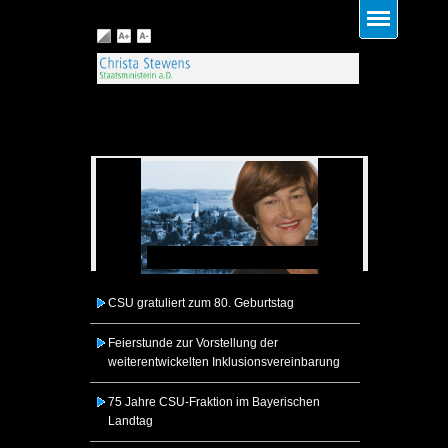
ns: Von
CSU gr
u zur
terin
CSU gratuliert zum 80. Geburtstag
Ein Ab
n Zeitung von
ng
Feierstunde zur Vorstellung der
weiterentwickelten Inklusionsvereinbarung
75 Jahre CSU-Fraktion im Bayerischen
Landtag