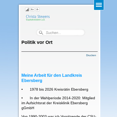
Politik vor Ort
Drucken
Meine Arbeit für den Landkreis
Ebersberg
•
1978 bis 2026 Kreisrätin Ebersberg
•
In der Wahlperiode 2014-2020: Mitglied
im Aufsichtsrat der Kreisklinik Ebersberg
gGmbH
Von 1990-2003 war ich Vorsitzende der CSU-